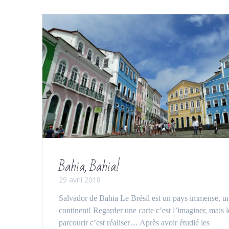
Bahia, Bahia!
29 avril 2018
Salvador de Bahia Le Brésil est un pays immense, u
continent! Regarder une carte c’est l’imaginer, mais l
parcourir c’est réaliser… Après avoir étudié les