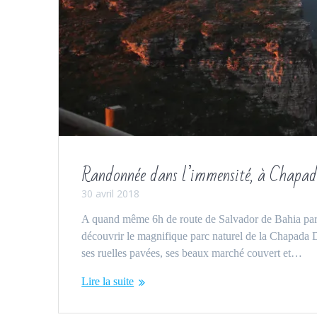
Randonnée dans l’immensité, à Chapa
30 avril 2018
A quand même 6h de route de Salvador de Bahia par bu
découvrir le magnifique parc naturel de la Chapada Di
ses ruelles pavées, ses beaux marché couvert et…
Lire la suite