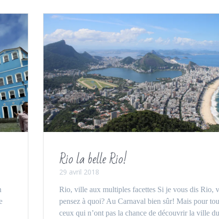
Rio la belle Rio!
29 avril 2018
n
Rio, ville aux multiples facettes Si je vous dis Rio, 
e
pensez à quoi? Au Carnaval bien sûr! Mais pour to
ceux qui n’ont pas la chance de découvrir la ville d