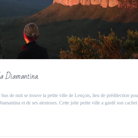
da Diamantina.
s de nuit se trouve la petite ville de Lençois, lieu de prédilection pou
amantina et de ses alentours. Cette jolie petite ville a gardé son cachet