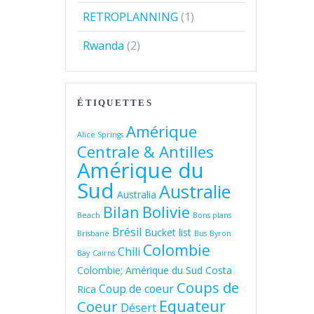
RETROPLANNING
(1)
Rwanda
(2)
ÉTIQUETTES
Amérique
Alice Springs
Centrale & Antilles
Amérique du
Sud
Australie
Australia
Bolivie
Bilan
Beach
Bons plans
Brésil
Bucket list
Brisbane
Bus
Byron
Colombie
Chili
Bay
Cairns
Colombie; Amérique du Sud
Costa
Coups de
Coup de coeur
Rica
Equateur
Coeur
Désert