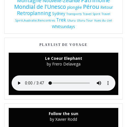
Patrimoine
Montagne
Nouvelle-Zélande
Pérou
Mondial de l'Unesco
plongée
Retour
Retroplanning
Sydney
Transports
Travel Spirit
Travel
Trek
Spirit;Australie;Rencontres
Uluru
Uluru Tour
Vues du ciel
Whitsundays
PLAYLIST DE VOYAGE
Le Coeur Elephant
by Frero Delavega
Follow the sun
by Xavier Rodd