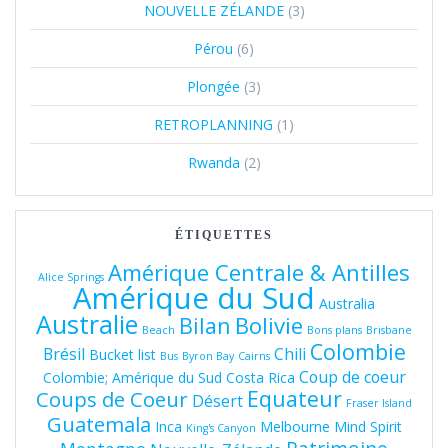
NOUVELLE ZÉLANDE
(3)
Pérou
(6)
Plongée
(3)
RETROPLANNING
(1)
Rwanda
(2)
ÉTIQUETTES
Amérique Centrale & Antilles
Alice Springs
Amérique du Sud
Australia
Australie
Bolivie
Bilan
Beach
Bons plans
Brisbane
Colombie
Brésil
Chili
Bucket list
Bus
Byron Bay
Cairns
Coup de coeur
Colombie; Amérique du Sud
Costa Rica
Equateur
Coups de Coeur
Désert
Fraser Island
Guatemala
Inca
Melbourne
Mind Spirit
King's Canyon