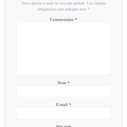
f
e
f
l
Votre adresse e-mail ne sera pas publiée.
Les champs
e
f
e
e
n
e
n
f
obligatoires sont indiqués avec
*
ê
n
ê
e
t
ê
t
n
r
t
r
ê
Commentaire
*
e
r
e
t
)
e
)
r
)
e
)
Nom
*
E-mail
*
Site web