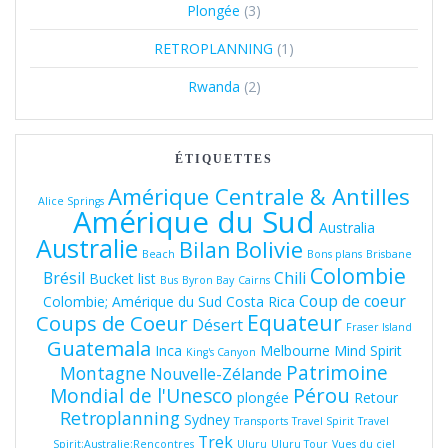
Plongée
(3)
RETROPLANNING
(1)
Rwanda
(2)
ÉTIQUETTES
Amérique Centrale & Antilles
Alice Springs
Amérique du Sud
Australia
Australie
Bolivie
Bilan
Beach
Bons plans
Brisbane
Colombie
Brésil
Chili
Bucket list
Bus
Byron Bay
Cairns
Coup de coeur
Colombie; Amérique du Sud
Costa Rica
Equateur
Coups de Coeur
Désert
Fraser Island
Guatemala
Inca
Melbourne
Mind Spirit
King's Canyon
Patrimoine
Montagne
Nouvelle-Zélande
Pérou
Mondial de l'Unesco
plongée
Retour
Retroplanning
Sydney
Transports
Travel Spirit
Travel
Trek
Spirit;Australie;Rencontres
Uluru
Uluru Tour
Vues du ciel