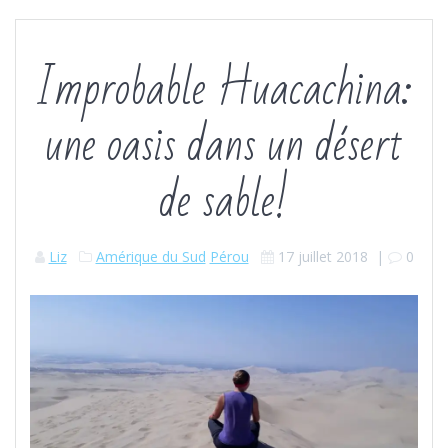
Improbable Huacachina:
une oasis dans un désert
de sable!
Liz
Amérique du Sud
Pérou
17 juillet 2018
|
0