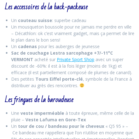
Les accessoires de la back-packeuse
Un
couteau suisse
: superbe cadeau
Un mousqueton boussole pour ne jamais me perdre en ville
– Décathlon: ok c’est vraiment gadget, mais ça permet de lire
le plan dans le bon sens!
Un
cadenas
pour les auberges de jeunesse
Sac de couchage Lestra sarcophage +7/-11°C
VERMONT
acheté sur
Private Sport Shop
avec un super
discount de -60%: il est à la fois léger (moins de 1kg) et
efficace (il est partiellement composé de plumes de canard).
Des petites
Tours Eiffel porte-clé
, symbole de la France à
distribuer au grès des rencontres.
Les fringues de la baroudeuse
Une
veste imperméable
à toute épreuve, même celle de la
pluie –
Veste Lafuma en Gore-Tex
Un
tour de cou / bandeau pour le cheveux
« Q5 95 » –
Ce bandeau me rappellera que l’on n’utilise en moyenne que