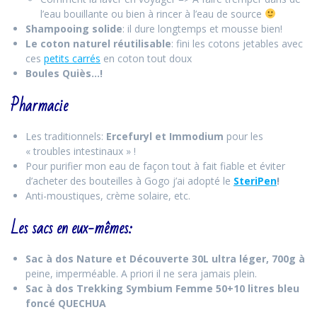
l’eau bouillante ou bien à rincer à l’eau de source
Shampooing solide
: il dure longtemps et mousse bien!
Le coton naturel réutilisable
: fini les cotons jetables avec
ces
petits carrés
en coton tout doux
Boules Quiès…!
Pharmacie
Les traditionnels:
Ercefuryl et Immodium
pour les
« troubles intestinaux » !
Pour purifier mon eau de façon tout à fait fiable et éviter
d’acheter des bouteilles à Gogo j’ai adopté le
SteriPen
!
Anti-moustiques, crème solaire, etc.
Les sacs en eux-mêmes:
Sac à dos Nature et Découverte 30L ultra léger, 700g à
peine, imperméable. A priori il ne sera jamais plein.
Sac à dos Trekking Symbium Femme 50+10 litres bleu
foncé QUECHUA