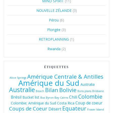
MIND SPIRIT
(11)
NOUVELLE ZÉLANDE
(3)
Pérou
(6)
Plongée
(3)
RETROPLANNING
(1)
Rwanda
(2)
ÉTIQUETTES
Amérique Centrale & Antilles
Alice Springs
Amérique du Sud
Australia
Australie
Bolivie
Bilan
Beach
Bons plans
Brisbane
Colombie
Brésil
Chili
Bucket list
Bus
Byron Bay
Cairns
Coup de coeur
Colombie; Amérique du Sud
Costa Rica
Equateur
Coups de Coeur
Désert
Fraser Island