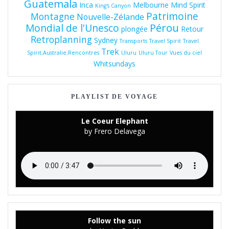
Guatemala
Inca
Melbourne
Mind Spirit
King's Canyon
Patrimoine
Montagne
Nouvelle-Zélande
Pérou
Mondial de l'Unesco
plongée
Retour
Retroplanning
Sydney
Transports
Travel Spirit
Travel
Trek
Spirit;Australie;Rencontres
Uluru
Uluru Tour
Vues du ciel
Whitsundays
PLAYLIST DE VOYAGE
Le Coeur Elephant
by Frero Delavega
Follow the sun