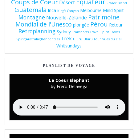
Equateur
Coups de Coeur
Désert
Fraser Island
Guatemala
Inca
Melbourne
Mind Spirit
King's Canyon
Patrimoine
Montagne
Nouvelle-Zélande
Pérou
Mondial de l'Unesco
plongée
Retour
Retroplanning
Sydney
Transports
Travel Spirit
Travel
Trek
Spirit;Australie;Rencontres
Uluru
Uluru Tour
Vues du ciel
Whitsundays
PLAYLIST DE VOYAGE
Le Coeur Elephant
by Frero Delavega