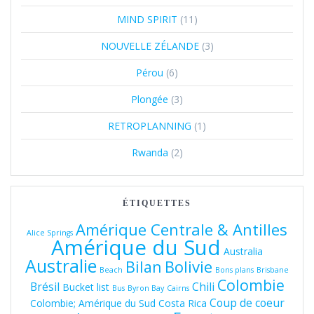
MIND SPIRIT
(11)
NOUVELLE ZÉLANDE
(3)
Pérou
(6)
Plongée
(3)
RETROPLANNING
(1)
Rwanda
(2)
ÉTIQUETTES
Amérique Centrale & Antilles
Alice Springs
Amérique du Sud
Australia
Australie
Bolivie
Bilan
Beach
Bons plans
Brisbane
Colombie
Brésil
Chili
Bucket list
Bus
Byron Bay
Cairns
Coup de coeur
Colombie; Amérique du Sud
Costa Rica