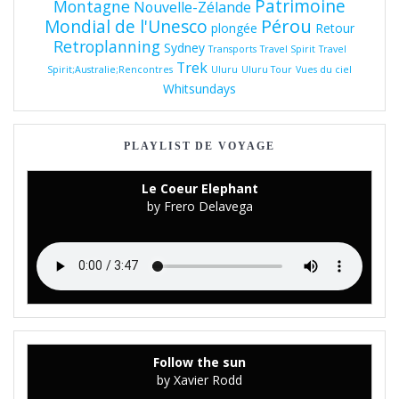
Patrimoine
Montagne
Nouvelle-Zélande
Pérou
Mondial de l'Unesco
plongée
Retour
Retroplanning
Sydney
Transports
Travel Spirit
Travel
Trek
Spirit;Australie;Rencontres
Uluru
Uluru Tour
Vues du ciel
Whitsundays
PLAYLIST DE VOYAGE
Le Coeur Elephant
by Frero Delavega
Follow the sun
by Xavier Rodd