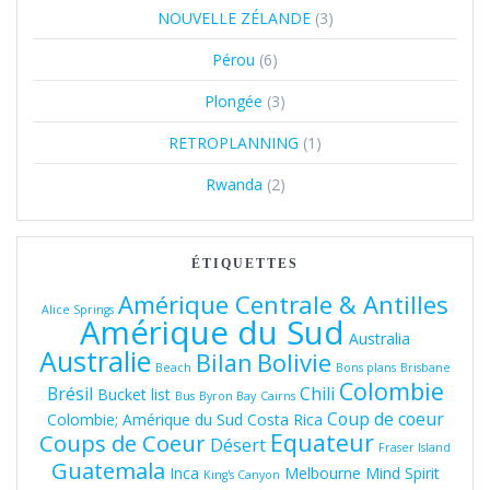
NOUVELLE ZÉLANDE
(3)
Pérou
(6)
Plongée
(3)
RETROPLANNING
(1)
Rwanda
(2)
ÉTIQUETTES
Amérique Centrale & Antilles
Alice Springs
Amérique du Sud
Australia
Australie
Bolivie
Bilan
Beach
Bons plans
Brisbane
Colombie
Brésil
Chili
Bucket list
Bus
Byron Bay
Cairns
Coup de coeur
Colombie; Amérique du Sud
Costa Rica
Equateur
Coups de Coeur
Désert
Fraser Island
Guatemala
Inca
Melbourne
Mind Spirit
King's Canyon