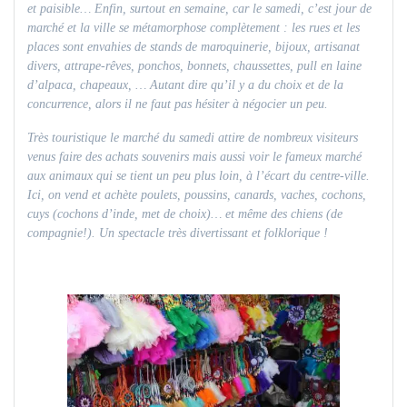
et paisible… Enfin, surtout en semaine, car le samedi, c’est jour de
marché et la ville se métamorphose complètement : les rues et les
places sont envahies de stands de maroquinerie, bijoux, artisanat
divers, attrape-rêves, ponchos, bonnets, chaussettes, pull en laine
d’alpaca, chapeaux, … Autant dire qu’il y a du choix et de la
concurrence, alors il ne faut pas hésiter à négocier un peu.
Très touristique le marché du samedi attire de nombreux visiteurs
venus faire des achats souvenirs mais aussi voir le fameux marché
aux animaux qui se tient un peu plus loin, à l’écart du centre-ville.
Ici, on vend et achète poulets, poussins, canards, vaches, cochons,
cuys (cochons d’inde, met de choix)… et même des chiens (de
compagnie!). Un spectacle très divertissant et folklorique !