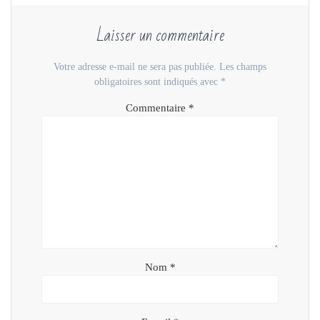
l
e
l
v
l
l
l
e
e
l
e
l
Laisser un commentaire
f
e
f
l
e
f
e
e
n
e
n
f
ê
n
ê
e
t
ê
t
n
Votre adresse e-mail ne sera pas publiée.
Les champs
r
t
r
ê
e
r
e
t
obligatoires sont indiqués avec
*
)
e
)
r
)
e
)
Commentaire
*
Nom
*