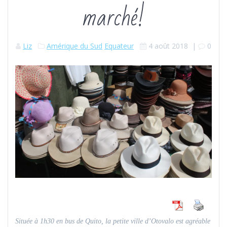
marché!
Liz
Amérique du Sud
Equateur
4 août 2018
|
0
Située à 1h30 en bus de Quito, la petite ville d’Otovalo est agréable