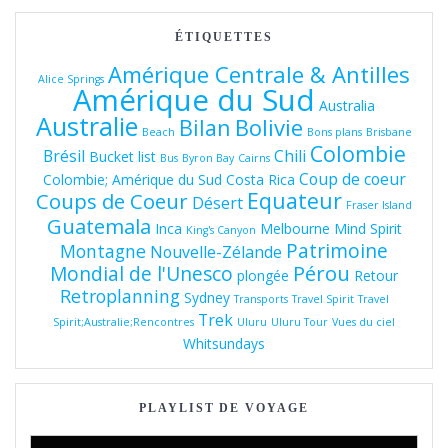
ÉTIQUETTES
Amérique Centrale & Antilles
Alice Springs
Amérique du Sud
Australia
Australie
Bolivie
Bilan
Beach
Bons plans
Brisbane
Colombie
Brésil
Chili
Bucket list
Bus
Byron Bay
Cairns
Coup de coeur
Colombie; Amérique du Sud
Costa Rica
Equateur
Coups de Coeur
Désert
Fraser Island
Guatemala
Inca
Melbourne
Mind Spirit
King's Canyon
Patrimoine
Montagne
Nouvelle-Zélande
Pérou
Mondial de l'Unesco
plongée
Retour
Retroplanning
Sydney
Transports
Travel Spirit
Travel
Trek
Spirit;Australie;Rencontres
Uluru
Uluru Tour
Vues du ciel
Whitsundays
PLAYLIST DE VOYAGE