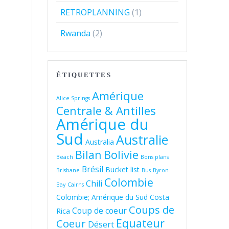
RETROPLANNING
(1)
Rwanda
(2)
ÉTIQUETTES
Amérique
Alice Springs
Centrale & Antilles
Amérique du
Sud
Australie
Australia
Bolivie
Bilan
Beach
Bons plans
Brésil
Bucket list
Brisbane
Bus
Byron
Colombie
Chili
Bay
Cairns
Colombie; Amérique du Sud
Costa
Coups de
Coup de coeur
Rica
Equateur
Coeur
Désert