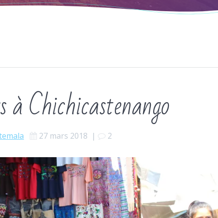
rs à Chichicastenango
temala
27 mars 2018
|
2