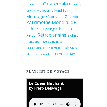
Guatemala
Inca
Fraser Island
King's
Melbourne
Mind Spirit
Canyon
Montagne
Nouvelle-Zélande
Patrimoine Mondial de
Pérou
l'Unesco
plongée
Retroplanning
Retour
Sydney
Transports
Travel Spirit
Travel
Trek
Spirit;Australie;Rencontres
Uluru
Whitsundays
Uluru Tour
Vues du ciel
PLAYLIST DE VOYAGE
Le Coeur Elephant
by Frero Delavega