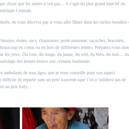
lque chose que les autres n’ont pas… il s’agit du plus grand marché du
Amérique Centrale.
rés, ne vous décevra pas si vous aller flâner dans les ruelles bondées
 blouses, étoles, sacs, chaussures, porte-monnaie, sacoches, bracelets,
r beaucoup en coton ou en bois de différentes teintes. Préparez-vous don
pour les yeux. Du rose, du rouge, du jaune, du vert, du bleu, du noir… m
 bariolage des tenues trouve une certaine harmonie.
rs ambulants de tous âges, que je vous conseille pour son aspect
t difficile de repartir sans un petit souvenir (que l’on n’oubliera pas de
er au prix fort)…