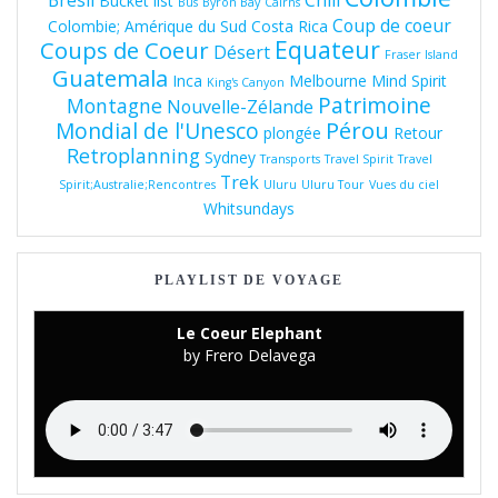
Brésil
Chili
Bucket list
Bus
Byron Bay
Cairns
Coup de coeur
Colombie; Amérique du Sud
Costa Rica
Equateur
Coups de Coeur
Désert
Fraser Island
Guatemala
Inca
Melbourne
Mind Spirit
King's Canyon
Patrimoine
Montagne
Nouvelle-Zélande
Pérou
Mondial de l'Unesco
plongée
Retour
Retroplanning
Sydney
Transports
Travel Spirit
Travel
Trek
Spirit;Australie;Rencontres
Uluru
Uluru Tour
Vues du ciel
Whitsundays
PLAYLIST DE VOYAGE
Le Coeur Elephant
by Frero Delavega