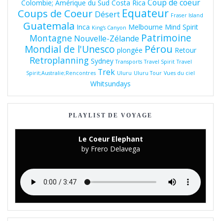
Coup de coeur
Colombie; Amérique du Sud
Costa Rica
Equateur
Coups de Coeur
Désert
Fraser Island
Guatemala
Inca
Melbourne
Mind Spirit
King's Canyon
Patrimoine
Montagne
Nouvelle-Zélande
Pérou
Mondial de l'Unesco
plongée
Retour
Retroplanning
Sydney
Transports
Travel Spirit
Travel
Trek
Spirit;Australie;Rencontres
Uluru
Uluru Tour
Vues du ciel
Whitsundays
PLAYLIST DE VOYAGE
Le Coeur Elephant
by Frero Delavega