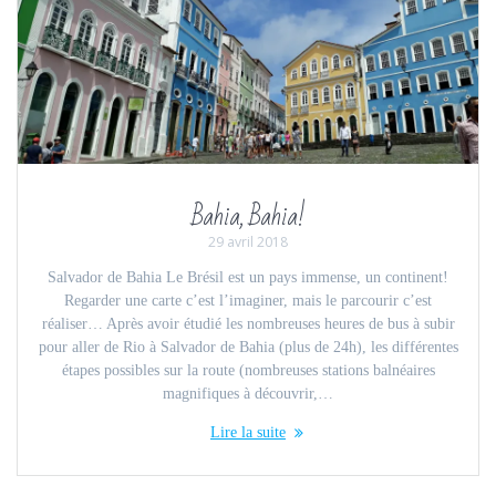
Bahia, Bahia!
29 avril 2018
Salvador de Bahia Le Brésil est un pays immense, un continent!
Regarder une carte c’est l’imaginer, mais le parcourir c’est
réaliser… Après avoir étudié les nombreuses heures de bus à subir
pour aller de Rio à Salvador de Bahia (plus de 24h), les différentes
étapes possibles sur la route (nombreuses stations balnéaires
magnifiques à découvrir,…
Lire la suite