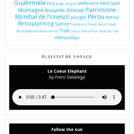
Guatemala
Inca
Melbourne
Mind Spirit
King's Canyon
Patrimoine
Montagne
Nouvelle-Zélande
Pérou
Mondial de l'Unesco
plongée
Retour
Retroplanning
Sydney
Transports
Travel Spirit
Travel
Trek
Spirit;Australie;Rencontres
Uluru
Uluru Tour
Vues du ciel
Whitsundays
PLAYLIST DE VOYAGE
Le Coeur Elephant
by Frero Delavega
Follow the sun