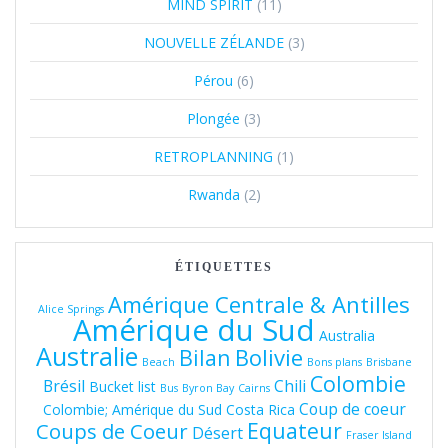
MIND SPIRIT
(11)
NOUVELLE ZÉLANDE
(3)
Pérou
(6)
Plongée
(3)
RETROPLANNING
(1)
Rwanda
(2)
ÉTIQUETTES
Amérique Centrale & Antilles
Alice Springs
Amérique du Sud
Australia
Australie
Bolivie
Bilan
Beach
Bons plans
Brisbane
Colombie
Brésil
Chili
Bucket list
Bus
Byron Bay
Cairns
Coup de coeur
Colombie; Amérique du Sud
Costa Rica
Equateur
Coups de Coeur
Désert
Fraser Island