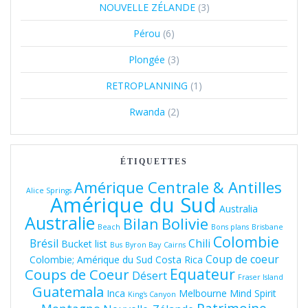
NOUVELLE ZÉLANDE
(3)
Pérou
(6)
Plongée
(3)
RETROPLANNING
(1)
Rwanda
(2)
ÉTIQUETTES
Amérique Centrale & Antilles
Alice Springs
Amérique du Sud
Australia
Australie
Bolivie
Bilan
Beach
Bons plans
Brisbane
Colombie
Brésil
Chili
Bucket list
Bus
Byron Bay
Cairns
Coup de coeur
Colombie; Amérique du Sud
Costa Rica
Equateur
Coups de Coeur
Désert
Fraser Island
Guatemala
Inca
Melbourne
Mind Spirit
King's Canyon