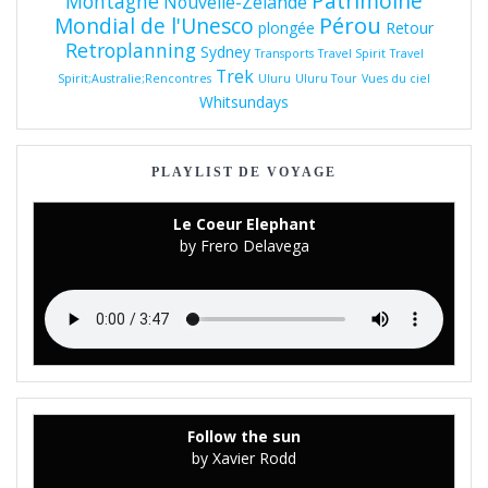
Patrimoine
Montagne
Nouvelle-Zélande
Pérou
Mondial de l'Unesco
plongée
Retour
Retroplanning
Sydney
Transports
Travel Spirit
Travel
Trek
Spirit;Australie;Rencontres
Uluru
Uluru Tour
Vues du ciel
Whitsundays
PLAYLIST DE VOYAGE
Le Coeur Elephant
by Frero Delavega
Follow the sun
by Xavier Rodd