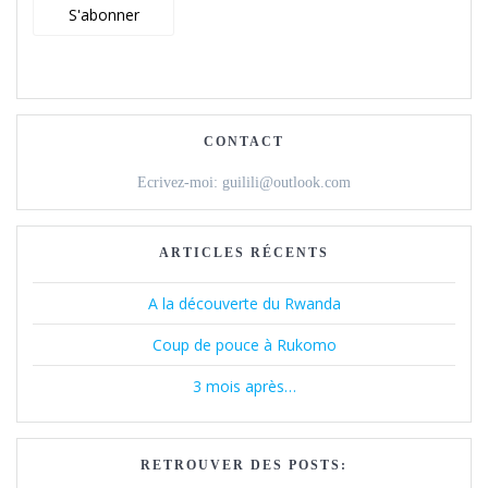
ê
n
ê
e
t
ê
t
n
r
t
r
ê
e
r
e
t
)
e
)
r
)
e
)
CONTACT
Ecrivez-moi: guilili@outlook.com
ARTICLES RÉCENTS
A la découverte du Rwanda
Coup de pouce à Rukomo
3 mois après…
RETROUVER DES POSTS: