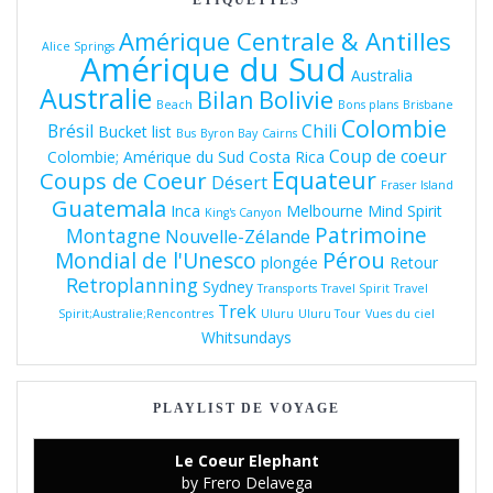
ÉTIQUETTES
Amérique Centrale & Antilles
Alice Springs
Amérique du Sud
Australia
Australie
Bolivie
Bilan
Beach
Bons plans
Brisbane
Colombie
Brésil
Chili
Bucket list
Bus
Byron Bay
Cairns
Coup de coeur
Colombie; Amérique du Sud
Costa Rica
Equateur
Coups de Coeur
Désert
Fraser Island
Guatemala
Inca
Melbourne
Mind Spirit
King's Canyon
Patrimoine
Montagne
Nouvelle-Zélande
Pérou
Mondial de l'Unesco
plongée
Retour
Retroplanning
Sydney
Transports
Travel Spirit
Travel
Trek
Spirit;Australie;Rencontres
Uluru
Uluru Tour
Vues du ciel
Whitsundays
PLAYLIST DE VOYAGE
Le Coeur Elephant
by Frero Delavega