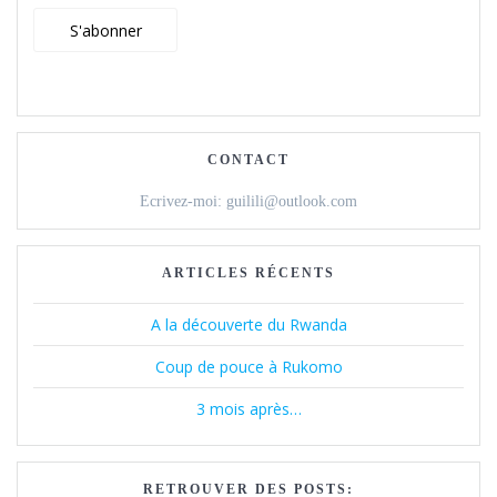
n
e
n
f
ê
n
ê
e
t
ê
t
n
r
t
r
ê
e
r
e
t
)
e
)
r
)
e
)
CONTACT
Ecrivez-moi: guilili@outlook.com
ARTICLES RÉCENTS
A la découverte du Rwanda
Coup de pouce à Rukomo
3 mois après…
RETROUVER DES POSTS: