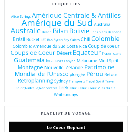
ÉTIQUETTES
Amérique Centrale & Antilles
Alice Springs
Amérique du Sud
Australia
Australie
Bolivie
Bilan
Beach
Bons plans
Brisbane
Colombie
Brésil
Chili
Bucket list
Bus
Byron Bay
Cairns
Coup de coeur
Colombie; Amérique du Sud
Costa Rica
Equateur
Coups de Coeur
Désert
Fraser Island
Guatemala
Inca
Melbourne
Mind Spirit
King's Canyon
Patrimoine
Montagne
Nouvelle-Zélande
Pérou
Mondial de l'Unesco
plongée
Retour
Retroplanning
Sydney
Transports
Travel Spirit
Travel
Trek
Spirit;Australie;Rencontres
Uluru
Uluru Tour
Vues du ciel
Whitsundays
PLAYLIST DE VOYAGE
Le Coeur Elephant