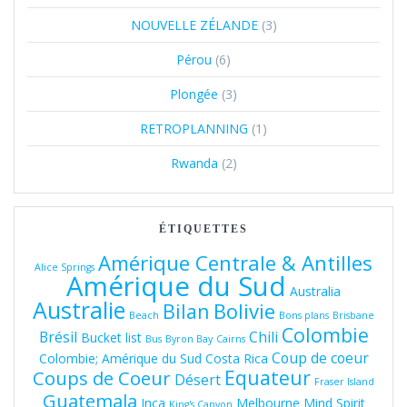
NOUVELLE ZÉLANDE
(3)
Pérou
(6)
Plongée
(3)
RETROPLANNING
(1)
Rwanda
(2)
ÉTIQUETTES
Amérique Centrale & Antilles
Alice Springs
Amérique du Sud
Australia
Australie
Bolivie
Bilan
Beach
Bons plans
Brisbane
Colombie
Brésil
Chili
Bucket list
Bus
Byron Bay
Cairns
Coup de coeur
Colombie; Amérique du Sud
Costa Rica
Equateur
Coups de Coeur
Désert
Fraser Island
Guatemala
Inca
Melbourne
Mind Spirit
King's Canyon