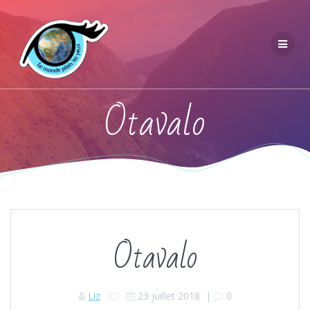
Otavalo
Otavalo
Liz
23 juillet 2018
|
0