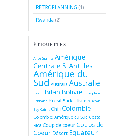
RETROPLANNING
(1)
Rwanda
(2)
ÉTIQUETTES
Amérique
Alice Springs
Centrale & Antilles
Amérique du
Sud
Australie
Australia
Bolivie
Bilan
Beach
Bons plans
Brésil
Bucket list
Brisbane
Bus
Byron
Colombie
Chili
Bay
Cairns
Colombie; Amérique du Sud
Costa
Coups de
Coup de coeur
Rica
Equateur
Coeur
Désert