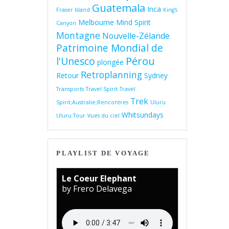
Guatemala
Inca
Fraser Island
King's
Melbourne
Mind Spirit
Canyon
Montagne
Nouvelle-Zélande
Patrimoine Mondial de
Pérou
l'Unesco
plongée
Retroplanning
Retour
Sydney
Transports
Travel Spirit
Travel
Trek
Spirit;Australie;Rencontres
Uluru
Whitsundays
Uluru Tour
Vues du ciel
PLAYLIST DE VOYAGE
Le Coeur Elephant
by Frero Delavega