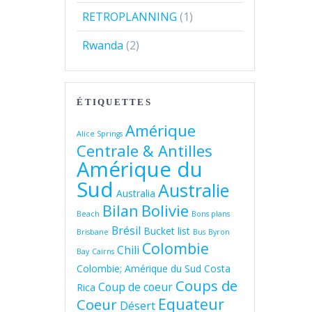
RETROPLANNING
(1)
Rwanda
(2)
ÉTIQUETTES
Amérique
Alice Springs
Centrale & Antilles
Amérique du
Sud
Australie
Australia
Bolivie
Bilan
Beach
Bons plans
Brésil
Bucket list
Brisbane
Bus
Byron
Colombie
Chili
Bay
Cairns
Colombie; Amérique du Sud
Costa
Coups de
Coup de coeur
Rica
Equateur
Coeur
Désert