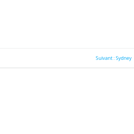
Article
Suivant :
Sydney
suivant
: