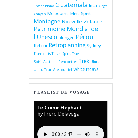
Guatemala
Inca
Fraser Island
King's
Melbourne
Mind Spirit
Canyon
Montagne
Nouvelle-Zélande
Patrimoine Mondial de
Pérou
l'Unesco
plongée
Retroplanning
Retour
Sydney
Transports
Travel Spirit
Travel
Trek
Spirit;Australie;Rencontres
Uluru
Whitsundays
Uluru Tour
Vues du ciel
PLAYLIST DE VOYAGE
Le Coeur Elephant
by Frero Delavega