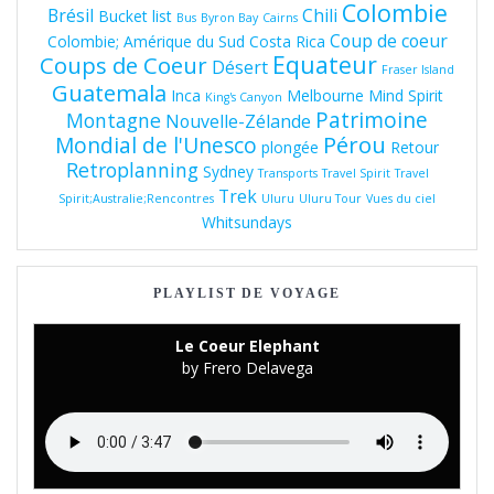
Colombie
Brésil
Chili
Bucket list
Bus
Byron Bay
Cairns
Coup de coeur
Colombie; Amérique du Sud
Costa Rica
Equateur
Coups de Coeur
Désert
Fraser Island
Guatemala
Inca
Melbourne
Mind Spirit
King's Canyon
Patrimoine
Montagne
Nouvelle-Zélande
Pérou
Mondial de l'Unesco
plongée
Retour
Retroplanning
Sydney
Transports
Travel Spirit
Travel
Trek
Spirit;Australie;Rencontres
Uluru
Uluru Tour
Vues du ciel
Whitsundays
PLAYLIST DE VOYAGE
Le Coeur Elephant
by Frero Delavega