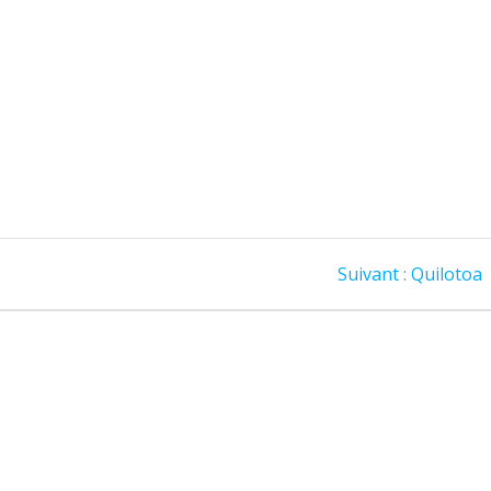
Article
Suivant :
Quilotoa
suivant
: