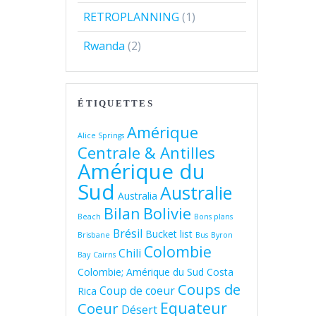
RETROPLANNING
(1)
Rwanda
(2)
ÉTIQUETTES
Amérique
Alice Springs
Centrale & Antilles
Amérique du
Sud
Australie
Australia
Bolivie
Bilan
Beach
Bons plans
Brésil
Bucket list
Brisbane
Bus
Byron
Colombie
Chili
Bay
Cairns
Colombie; Amérique du Sud
Costa
Coups de
Coup de coeur
Rica
Equateur
Coeur
Désert