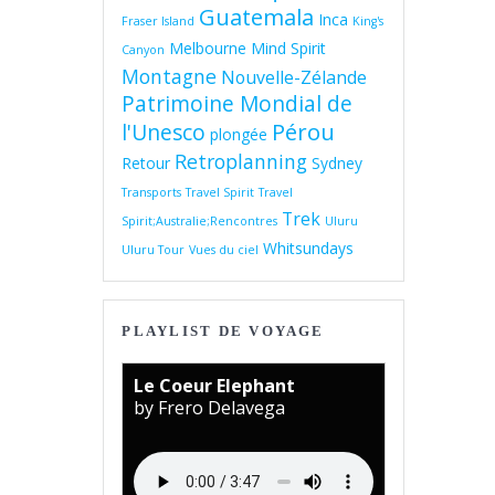
Guatemala
Inca
Fraser Island
King's
Melbourne
Mind Spirit
Canyon
Montagne
Nouvelle-Zélande
Patrimoine Mondial de
Pérou
l'Unesco
plongée
Retroplanning
Retour
Sydney
Transports
Travel Spirit
Travel
Trek
Spirit;Australie;Rencontres
Uluru
Whitsundays
Uluru Tour
Vues du ciel
PLAYLIST DE VOYAGE
Le Coeur Elephant
by Frero Delavega