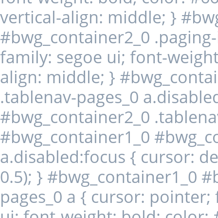
vertical-align: middle; } #b
#bwg_container2_0 .paging-in
family: segoe ui; font-weight
align: middle; } #bwg_cont
.tablenav-pages_0 a.disabl
#bwg_container2_0 .tablena
#bwg_container1_0 #bwg_co
a.disabled:focus { cursor: de
0.5); } #bwg_container1_0 #
pages_0 a { cursor: pointer; 
ui; font-weight: bold; color