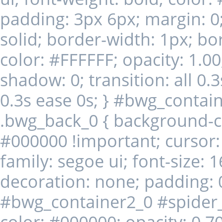
padding: 3px 6px; margin: 0;
solid; border-width: 1px; b
color: #FFFFFF; opacity: 1.00
shadow: 0; transition: all 0.3
0.3s ease 0s; } #bwg_conta
.bwg_back_0 { background-colo
#000000 !important; cursor: 
family: segoe ui; font-size: 1
decoration: none; padding: 
#bwg_container2_0 #spider
color: #000000; opacity: 0.70;