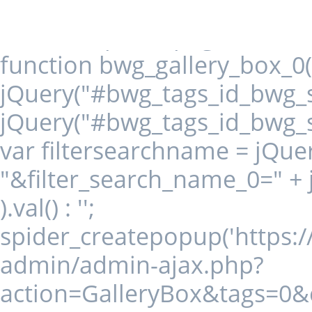
jQuery('.bwg_load_btn_
spider_page_0(this, 1,
function bwg_gallery_box_0(i
jQuery("#bwg_tags_id_bwg_st
jQuery("#bwg_tags_id_bwg_st
var filtersearchname = jQuer
"&filter_search_name_0=" +
).val() : '';
spider_createpopup('https:
admin/admin-ajax.php?
action=GalleryBox&tags=0