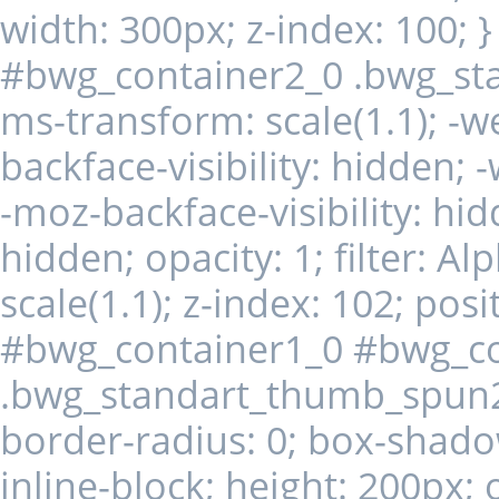
width: 300px; z-index: 100;
#bwg_container2_0 .bwg_st
ms-transform: scale(1.1); -we
backface-visibility: hidden; 
-moz-backface-visibility: hid
hidden; opacity: 1; filter: A
scale(1.1); z-index: 102; posit
#bwg_container1_0 #bwg_co
.bwg_standart_thumb_spun2
border-radius: 0; box-shado
inline-block; height: 200px; 