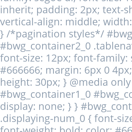
inherit; padding: 2px; text
vertical-align: middle; widt
} /*pagination styles*/ #bw
#bwg_container2_0 .tablenav-
font-size: 12px; font-family:
#666666; margin: 6px 0 4px; d
height: 30px; } @media only
#bwg_container1_0 #bwg_con
display: none; } } #bwg_co
.displaying-num_0 { font-size
font-weight: bold; color: #6