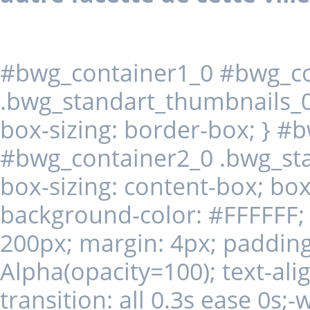
#bwg_container1_0 #bwg_co
.bwg_standart_thumbnails_0 
box-sizing: border-box; } #
#bwg_container2_0 .bwg_st
box-sizing: content-box; box
background-color: #FFFFFF; d
200px; margin: 4px; padding: 
Alpha(opacity=100); text-alig
transition: all 0.3s ease 0s;-