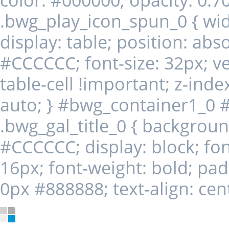
.bwg_play_icon_spun_0 { width
display: table; position: abs
#CCCCCC; font-size: 32px; ver
table-cell !important; z-index
auto; } #bwg_container1_0 
.bwg_gal_title_0 { background-
#CCCCCC; display: block; font
16px; font-weight: bold; pa
0px #888888; text-align: cent