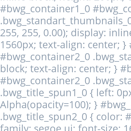
#bwg_container1_0 #bwg_co
.bwg_standart_thumbnails_0
255, 255, 0.00); display: inli
1560px; text-align: center; 
#bwg_container2_0 .bwg_stan
block; text-align: center; }
#bwg_container2_0 .bwg_st
.bwg_title_spun1_0 { left: 0px;
Alpha(opacity=100); } #bwg
.bwg_title_spun2_0 { color: #
family: segoe ui; font-size: 