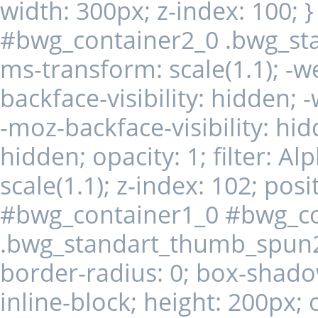
width: 300px; z-index: 100;
#bwg_container2_0 .bwg_st
ms-transform: scale(1.1); -we
backface-visibility: hidden; 
-moz-backface-visibility: hid
hidden; opacity: 1; filter: A
scale(1.1); z-index: 102; posit
#bwg_container1_0 #bwg_co
.bwg_standart_thumb_spun2
border-radius: 0; box-shado
inline-block; height: 200px; 