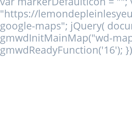
var markerDefaultIcon = ""
"https://lemondepleinlesyeu
google-maps"; jQuery( docum
gmwdInitMainMap("wd-map16"
gmwdReadyFunction('16'); })