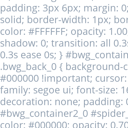
padding: 3px 6px; margin: 0;
solid; border-width: 1px; b
color: #FFFFFF; opacity: 1.00
shadow: 0; transition: all 0.3
0.3s ease 0s; } #bwg_conta
.bwg_back_0 { background-colo
#000000 !important; cursor: 
family: segoe ui; font-size: 1
decoration: none; padding: 
#bwg_container2_0 #spider
color: #000000; opacity: 0.70;