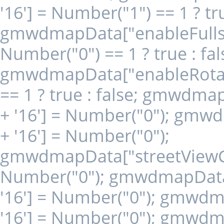
'16'] = Number("1") == 1 ? tru
gmwdmapData["enableFullscr
Number("0") == 1 ? true : fal
gmwdmapData["enableRotate
== 1 ? true : false; gmwdm
+ '16'] = Number("0"); gm
+ '16'] = Number("0");
gmwdmapData["streetViewCon
Number("0"); gmwdmapData[
'16'] = Number("0"); gmwd
'16'] = Number("0"); gmwd