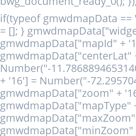
bwg_document_ready_0(); })
if(typeof gmwdmapData == 
= []; } gmwdmapData["widget"
gmwdmapData["mapId" + '16
gmwdmapData["centerLat" + 
Number("-11.786889465314
+ '16'] = Number("-72.29570
gmwdmapData["zoom" + '16'
gmwdmapData["mapType" + '
gmwdmapData["maxZoom" + 
gmwdmapData["minZoom" + '