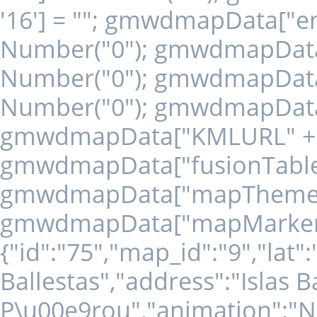
'16'] = ""; gmwdmapData["en
Number("0"); gmwdmapData["
Number("0"); gmwdmapData["
Number("0"); gmwdmapData["
gmwdmapData["KMLURL" + '1
gmwdmapData["fusionTableId"
gmwdmapData["mapTheme" + 
gmwdmapData["mapMarkers" +
{"id":"75","map_id":"9","lat"
Ballestas","address":"Islas Ba
P\u00e9rou","animation":"NO