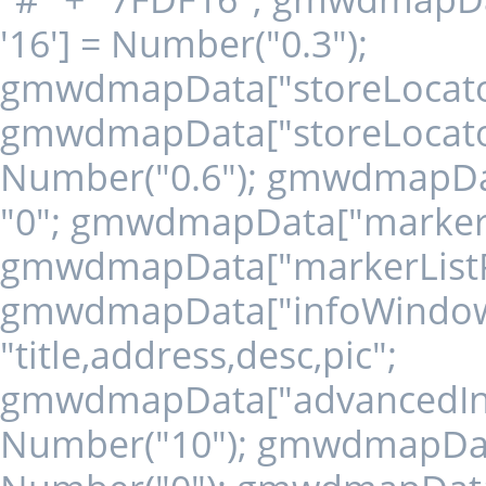
'16'] = Number("0.3");
gmwdmapData["storeLocatorLi
gmwdmapData["storeLocatorL
Number("0.6"); gmwdmapData
"0"; gmwdmapData["markerLi
gmwdmapData["markerListPos
gmwdmapData["infoWindowIn
"title,address,desc,pic";
gmwdmapData["advancedInfo
Number("10"); gmwdmapData