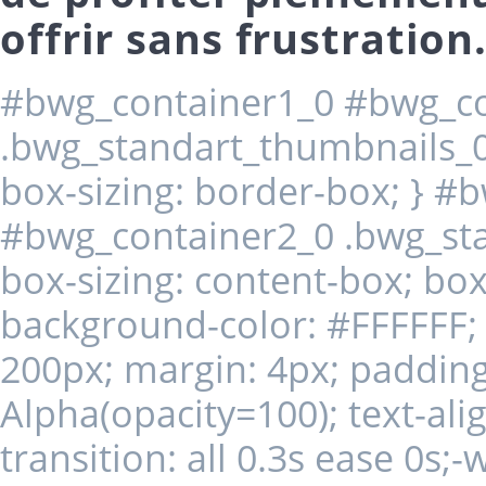
offrir sans frustration
#bwg_container1_0 #bwg_co
.bwg_standart_thumbnails_0 
box-sizing: border-box; } #
#bwg_container2_0 .bwg_st
box-sizing: content-box; box
background-color: #FFFFFF; d
200px; margin: 4px; padding: 
Alpha(opacity=100); text-alig
transition: all 0.3s ease 0s;-