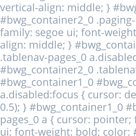
vertical-align: middle; } #b
#bwg_container2_0 .paging-in
family: segoe ui; font-weight
align: middle; } #bwg_cont
.tablenav-pages_0 a.disabl
#bwg_container2_0 .tablena
#bwg_container1_0 #bwg_co
a.disabled:focus { cursor: de
0.5); } #bwg_container1_0 #
pages_0 a { cursor: pointer; 
ui; font-weight: bold; color