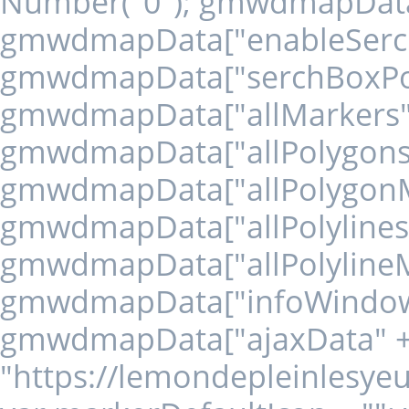
Number("0"); gmwdmapData["
gmwdmapData["enableSerchBo
gmwdmapData["serchBoxPosit
gmwdmapData["allMarkers" + 
gmwdmapData["allPolygons" +
gmwdmapData["allPolygonMar
gmwdmapData["allPolylines" +
gmwdmapData["allPolylineMar
gmwdmapData["infoWindows" 
gmwdmapData["ajaxData" + '1
"https://lemondepleinlesye