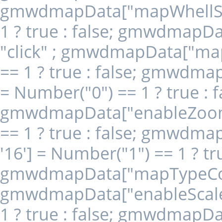
gmwdmapData["mapWhellScro
1 ? true : false; gmwdmapD
"click" ; gmwdmapData["map
== 1 ? true : false; gmwdm
= Number("0") == 1 ? true : f
gmwdmapData["enableZoomCo
== 1 ? true : false; gmwdm
'16'] = Number("1") == 1 ? tru
gmwdmapData["mapTypeContr
gmwdmapData["enableScaleCo
1 ? true : false; gmwdmapD