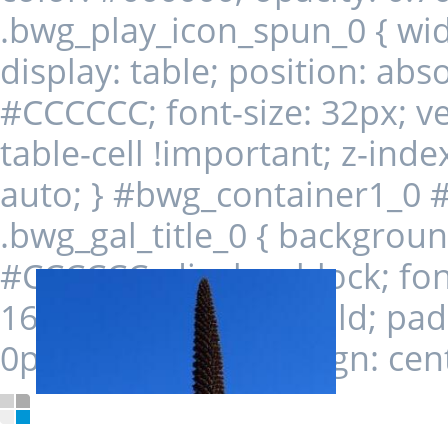
.bwg_play_icon_spun_0 { width
display: table; position: abs
#CCCCCC; font-size: 32px; ver
table-cell !important; z-index
auto; } #bwg_container1_0 
.bwg_gal_title_0 { background-
#CCCCCC; display: block; font
16px; font-weight: bold; pa
0px #888888; text-align: cent