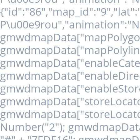
{"id":"86","map_id":"9","lat
P\u00e9rou","animation":"NO
gmwdmapData["mapPolygons" 
gmwdmapData["mapPolylines" 
gmwdmapData["enableCategory
gmwdmapData["enableDirecti
gmwdmapData["enableStoreLo
gmwdmapData["storeLocatorD
gmwdmapData["storeLocator
Number("2"); gmwdmapData["
"#" + "7FDF16"; gmwdmapDat