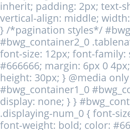
inherit; padding: 2px; text
vertical-align: middle; widt
} /*pagination styles*/ #bw
#bwg_container2_0 .tablenav-
font-size: 12px; font-family:
#666666; margin: 6px 0 4px; d
height: 30px; } @media only
#bwg_container1_0 #bwg_con
display: none; } } #bwg_co
.displaying-num_0 { font-size
font-weight: bold; color: #6