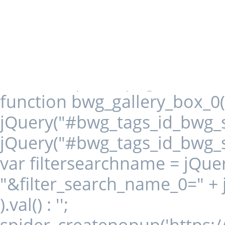
spider_page_0(this, 1, 1); re
0').on('click', function()
jQuery('.bwg_load_btn_
spider_page_0(this, 1,
function bwg_gallery_box_0(i
jQuery("#bwg_tags_id_bwg_st
jQuery("#bwg_tags_id_bwg_st
var filtersearchname = jQuer
"&filter_search_name_0=" +
).val() : '';
spider_createpopup('https: