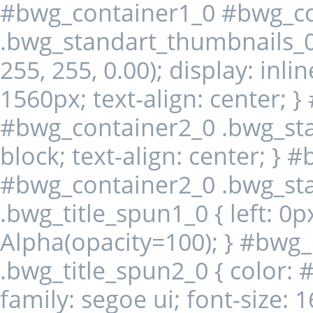
#bwg_container1_0 #bwg_co
.bwg_standart_thumbnails_0
255, 255, 0.00); display: inli
1560px; text-align: center; 
#bwg_container2_0 .bwg_stan
block; text-align: center; }
#bwg_container2_0 .bwg_st
.bwg_title_spun1_0 { left: 0px;
Alpha(opacity=100); } #bwg
.bwg_title_spun2_0 { color: #
family: segoe ui; font-size: 